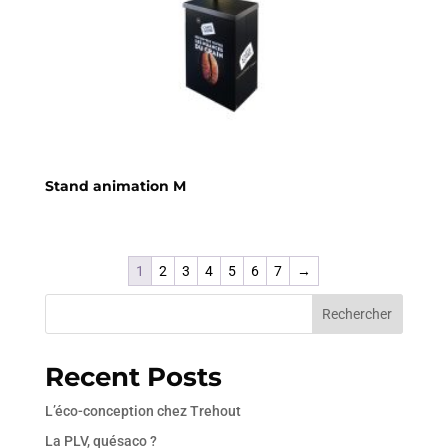
Stand animation M
1
2
3
4
5
6
7
→
Rechercher
Recent Posts
L’éco-conception chez Trehout
La PLV, quésaco ?